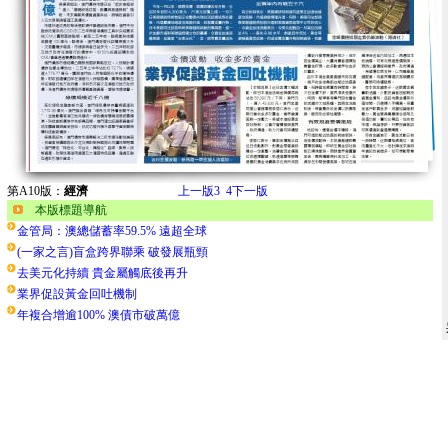
第A10版：
經濟
上一版
3
4
下一版
本版標題導航
金管局：澳總儲蓄率59.5% 遠超全球
(一家之言)盲盒跨界聯乘 破發展瓶頸
去美元化持續 貴金屬觸底後再升
業界促設黃金回吐機制
年複合增逾100% 澳債市破萬億