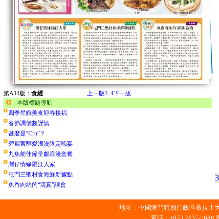
第A14版：
食經
上一版
3
4
下一版
本版標題導航
四季星饌美食迎春接福
春節調價趨謹慎
甚麼是“Cru”？
碧麗宮醉愛浪漫限定晚宴
九魚舫佳節呈獻浪漫套餐
灣仔情緣陽江人家
屯門三聖村食海鮮新據點
3
魚香肉絲的“清真”誤會