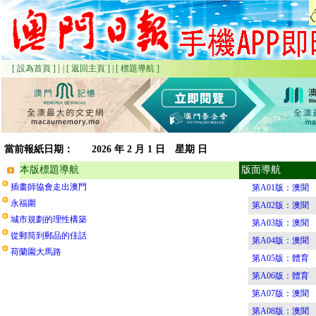
|
[ 設為首頁 ]
|
[ 返回主頁 ]
|
[ 標題導航 ]
當前報紙日期：
2026
年 2 月 1 日 星期
日
本版標題導航
版面導航
插畫師協會走出澳門
第A01版：澳聞
永福圍
第A02版：澳聞
城市規劃的理性構築
第A03版：澳聞
從郵筒到郵品的佳話
第A04版：澳聞
荷蘭園大馬路
第A05版：體育
第A06版：體育
第A07版：澳聞
第A08版：澳聞