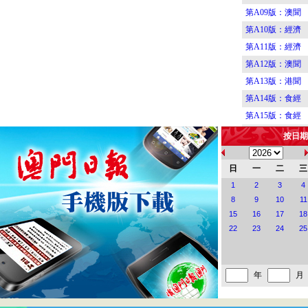
第A09版：澳聞
第A10版：經濟
第A11版：經濟
第A12版：澳聞
第A13版：港聞
第A14版：食經
第A15版：食經
第A16版：食經
按日期
第B01版：要聞
第B02版：要聞
日
一
二
三
第B03版：要聞
1
2
3
4
8
9
10
11
第B04版：要聞
15
16
17
18
第B05版：要聞
22
23
24
25
第B06版：要聞
第B07版：閱讀
第B08版：澳門
年
月
第C01版：藝海
第C02版：藝海