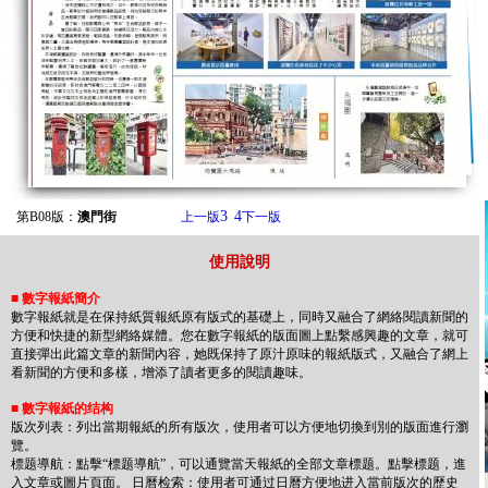
3
4
第B08版：
澳門街
上一版
下一版
使用說明
■
數字報紙簡介
數字報紙就是在保持紙質報紙原有版式的基礎上，同時又融合了網絡閱讀新聞的
方便和快捷的新型網絡媒體。您在數字報紙的版面圖上點繫感興趣的文章，就可
直接彈出此篇文章的新聞內容，她既保持了原汁原味的報紙版式，又融合了網上
看新聞的方便和多樣，增添了讀者更多的閱讀趣味。
■
數字報紙的结构
版次列表：列出當期報紙的所有版次，使用者可以方便地切換到別的版面進行瀏
覽。
標题導航：點擊“標题導航”，可以通覽當天報紙的全部文章標题。點擊標题，進
入文章或圖片頁面。 日曆检索：使用者可通过日曆方便地进入當前版次的歷史