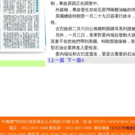
制，事故原因正在調查中。
外媒稱，事故發生在哈瓦那灣兩艘油輪的停
美國總統特朗普一月二十九日簽署行政令，
稅。
古巴政府二月六日公佈燃料限購等系列措施
另外，一月三日，美軍對委內瑞拉發動大規
其妻子並把他們帶到美國。特朗普隨後稱，美國
型石油企業將進入委投資。
委內瑞拉和古巴是盟友，委是古重要的石油
3
上一篇
下一篇
4