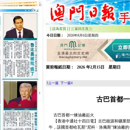
|
[ 設為首頁 ]
|
[ 返回主頁 ]
|
今日日期：
2026年8月6日星期四
當前報紙日期：
2026
年
2月
15日 星期
日
3
上一篇
下一篇
4
古巴首都一
古巴首都一煉油廠起火
【香港中通社十四日電】古巴能源和礦業部
午，該國首都哈瓦那“尼科 · 洛佩斯”煉油