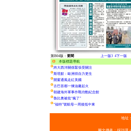
第B04版：
要聞
上一版
3
4
下一版
本版標題導航
跨大西洋關係緊張受關注
斯塔默：歐洲得自力更生
開窗通風走紅美國
古巴首都一煉油廠起火
朝建海外軍事作戰功勳紀念館
魯比奧被批“瘋了”
“福特”號航母一周後抵中東