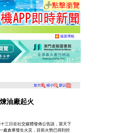
版面導航
放大
縮小
默认
煉油廠起火
十三日在社交媒體發佈公告說，當天下
廠的一處倉庫發生火災，目前火勢已得到控