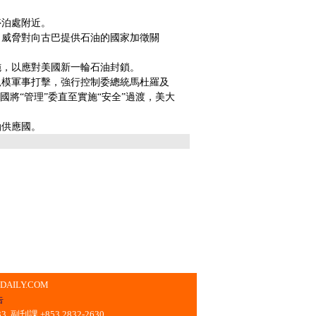
泊處附近。
威脅對向古巴提供石油的國家加徵關
，以應對美國新一輪石油封鎖。
模軍事打擊，強行控制委總統馬杜羅及
將“管理”委直至實施“安全”過渡，美大
供應國。