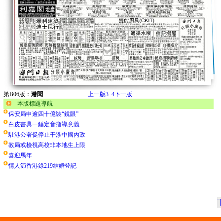
第B06版：
港聞
上一版
3
4
下一版
本版標題導航
保安局申逾四十億裝“銳眼”
白皮書具一錘定音指導意義
駐港公署促停止干涉中國內政
教局或檢視高校非本地生上限
喜迎馬年
情人節香港錄219結婚登記