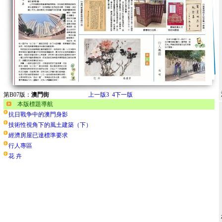
第B07版：
澳門街
上一版
3
4
下一版
本版標題導航
抗日戰争中的澳門身影
技術性視角下的風土建築（下）
經濟房屋已達標準要求
行人專區
花 卉