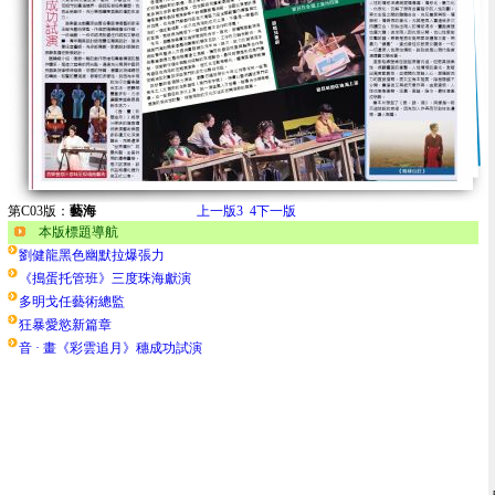
第C03版：
藝海
上一版
3
4
下一版
本版標題導航
劉健龍黑色幽默拉爆張力
《搗蛋托管班》三度珠海獻演
多明戈任藝術總監
狂暴愛慾新篇章
音 · 畫《彩雲追月》穗成功試演