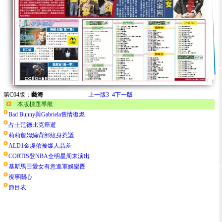
第C04版：
藝海
上一版
3
4
下一版
本版標題導航
Bad Bunny與Gabriela舊情復燃
占士范德比克癌逝
莉莉詹姆絲背部紋身惹議
ALD1金虔佑被爆人品差
CORTIS登NBA全明星周末演出
基斯馬田愛女有意進軍娛樂圈
視事關心
節目表