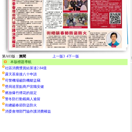
第A03版：
澳聞
上一版
3
4
下一版
本版標題導航
社區消費獎賞結算達2.84億
露天茶座接八十申請
司警機場籲防機艙盜竊
勞局巡景點商戶宣職安健
燃放爆竹煙花的規定
警冬防行動截兩人逾留
街總籲春節防盜防火
消委會增部門協作護消費權益