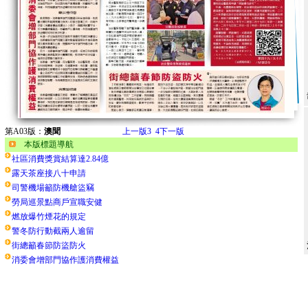
第A03版：
澳聞
上一版
3
4
下一版
本版標題導航
社區消費獎賞結算達2.84億
露天茶座接八十申請
司警機場籲防機艙盜竊
勞局巡景點商戶宣職安健
燃放爆竹煙花的規定
警冬防行動截兩人逾留
街總籲春節防盜防火
消委會增部門協作護消費權益