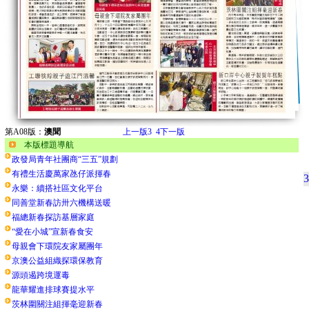
第A08版：
澳聞
上一版
3
4
下一版
本版標題導航
政發局青年社團商“三五”規劃
有禮生活慶萬家氹仔派揮春
3
永樂：續搭社區文化平台
同善堂新春訪卅六機構送暖
福總新春探訪基層家庭
“愛在小城”宣新春食安
母親會下環院友家屬團年
京澳公益組織探環保教育
源頭遏跨境運毒
龍華耀進排球賽提水平
茨林圍關注組揮毫迎新春