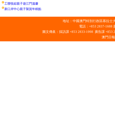
工聯筷綜親子遊江門溫馨
新口岸中心親子製賀年糕點