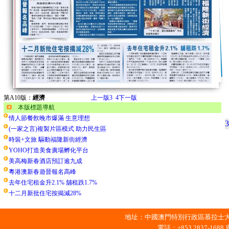
第A10版：
經濟
上一版
3
4
下一版
本版標題導航
情人節餐飮晚市爆滿 生意理想
3
(一家之言)複製片區模式 助力民生區
時裝+文旅 驅動福隆新街經濟
YOHO打造美食廣場孵化平台
美高梅新春酒店預訂逾九成
粵港澳新春遊晉報名高峰
去年住宅租金升2.1% 舖租跌1.7%
十二月新批住宅按揭減28%