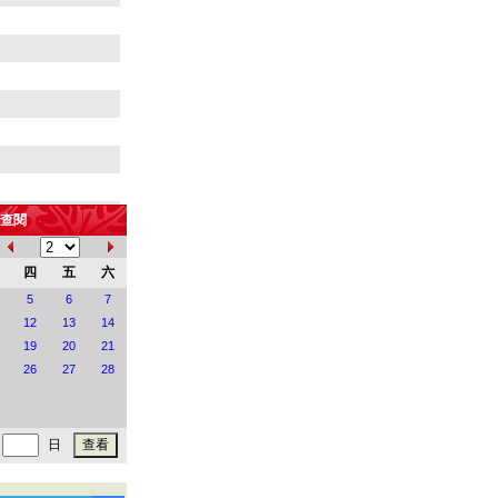
查閱
四
五
六
街
5
6
7
12
13
14
地
19
20
21
26
27
28
日