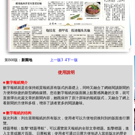
3
4
第B08版：
新園地
上一版
下一版
使用說明
■
數字報紙簡介
數字報紙就是在保持紙質報紙原有版式的基礎上，同時又融合了網絡閱讀新聞的
方便和快捷的新型網絡媒體。您在數字報紙的版面圖上點繫感興趣的文章，就可
直接彈出此篇文章的新聞內容，她既保持了原汁原味的報紙版式，又融合了網上
看新聞的方便和多樣，增添了讀者更多的閱讀趣味。
■
數字報紙的结构
版次列表：列出當期報紙的所有版次，使用者可以方便地切換到別的版面進行瀏
覽。
標题導航：點擊“標题導航”，可以通覽當天報紙的全部文章標题。點擊標题，進
入文章或圖片頁面。 日曆检索：使用者可通过日曆方便地进入當前版次的歷史