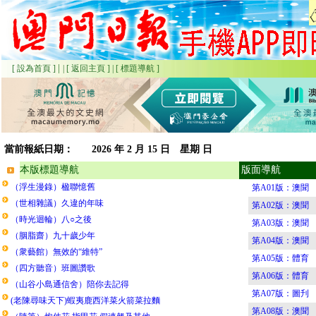
|
[ 設為首頁 ]
|
[ 返回主頁 ]
|
[ 標題導航 ]
當前報紙日期：
2026
年 2 月 15 日 星期
日
本版標題導航
版面導航
（浮生漫錄）楹聯憶舊
第A01版：澳聞
（世相雜議）久違的年味
第A02版：澳聞
（時光迴輪）八○之後
第A03版：澳聞
（胭脂齋）九十歲少年
第A04版：澳聞
（衆藝館）無效的“維特”
第A05版：體育
（四方聽音）班圖讚歌
第A06版：體育
（山谷小島通信舍）陪你去記得
第A07版：圖刋
(老陳尋味天下)蝦夷鹿西洋菜火箭菜拉麵
第A08版：澳聞