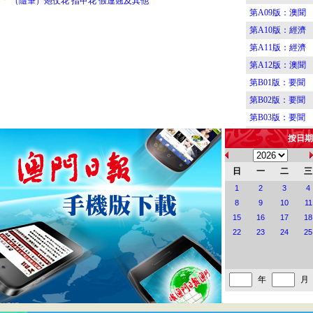
（隨筆）炮仗花 指甲花 假連翹及其他
第A09版：澳聞
第A10版：經濟
第A11版：經濟
第A12版：澳聞
第B01版：要聞
第B02版：要聞
第B03版：要聞
第B04版：要聞
按日期
第B05版：要聞
第B06版：港聞
日
一
二
三
第B07版：澳門
1
2
3
4
8
9
10
11
第B08版：新園
15
16
17
18
第C01版：藝海
22
23
24
25
第C02版：藝海
第C03版：藝海
第C04版：藝海
年
月
第C05版：食經
第C06版：食經