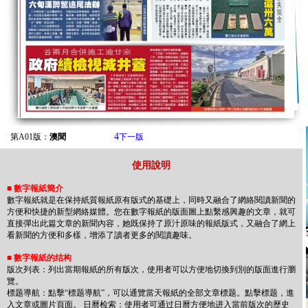
4
第A01版：
澳聞
下一版
使用說明
■
數字報紙簡介
數字報紙就是在保持紙質報紙原有版式的基礎上，同時又融合了網絡閱讀新聞的
方便和快捷的新型網絡媒體。您在數字報紙的版面圖上點繫感興趣的文章，就可
直接彈出此篇文章的新聞內容，她既保持了原汁原味的報紙版式，又融合了網上
看新聞的方便和多樣，增添了讀者更多的閱讀趣味。
■
數字報紙的结构
版次列表：列出當期報紙的所有版次，使用者可以方便地切換到別的版面進行瀏
覽。
標题導航：點擊“標题導航”，可以通覽當天報紙的全部文章標题。點擊標题，進
入文章或圖片頁面。 日曆检索：使用者可通过日曆方便地进入當前版次的歷史