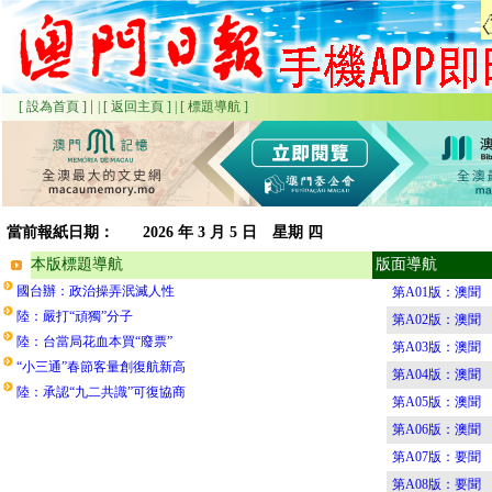
|
[ 設為首頁 ]
|
[ 返回主頁 ]
|
[ 標題導航 ]
當前報紙日期：
2026
年 3 月 5 日 星期
四
本版標題導航
版面導航
國台辦：政治操弄泯滅人性
第A01版：澳聞
陸：嚴打“頑獨”分子
第A02版：澳聞
陸：台當局花血本買“廢票”
第A03版：澳聞
“小三通”春節客量創復航新高
第A04版：澳聞
陸：承認“九二共識”可復協商
第A05版：澳聞
第A06版：澳聞
第A07版：要聞
第A08版：要聞