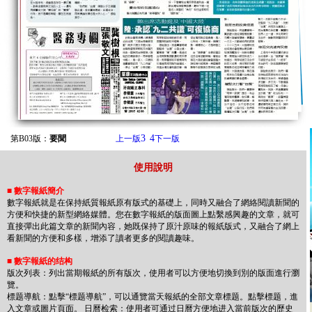
3
4
第B03版：
要聞
上一版
下一版
使用說明
■
數字報紙簡介
數字報紙就是在保持紙質報紙原有版式的基礎上，同時又融合了網絡閱讀新聞的
方便和快捷的新型網絡媒體。您在數字報紙的版面圖上點繫感興趣的文章，就可
直接彈出此篇文章的新聞內容，她既保持了原汁原味的報紙版式，又融合了網上
看新聞的方便和多樣，增添了讀者更多的閱讀趣味。
■
數字報紙的结构
版次列表：列出當期報紙的所有版次，使用者可以方便地切換到別的版面進行瀏
覽。
標题導航：點擊“標题導航”，可以通覽當天報紙的全部文章標题。點擊標题，進
入文章或圖片頁面。 日曆检索：使用者可通过日曆方便地进入當前版次的歷史