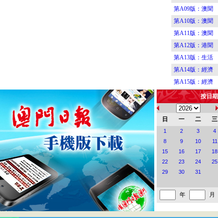
第A09版：澳聞
第A10版：澳聞
第A11版：澳聞
第A12版：港聞
第A13版：生活
第A14版：經濟
第A15版：經濟
第A16版：經濟
按日期
第B01版：要聞
第B02版：要聞
日
一
二
三
第B03版：要聞
1
2
3
4
8
9
10
11
第B04版：要聞
15
16
17
18
第B05版：要聞
22
23
24
25
第B06版：新園
29
30
31
第B07版：演藝
第B08版：樂與
年
月
第B09版：體育
第B10版：體育