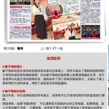
3
4
第C03版：
藝海
上一版
下一版
使用說明
■
數字報紙簡介
數字報紙就是在保持紙質報紙原有版式的基礎上，同時又融合了網絡閱讀新聞的
方便和快捷的新型網絡媒體。您在數字報紙的版面圖上點繫感興趣的文章，就可
直接彈出此篇文章的新聞內容，她既保持了原汁原味的報紙版式，又融合了網上
看新聞的方便和多樣，增添了讀者更多的閱讀趣味。
■
數字報紙的结构
版次列表：列出當期報紙的所有版次，使用者可以方便地切換到別的版面進行瀏
覽。
標题導航：點擊“標题導航”，可以通覽當天報紙的全部文章標题。點擊標题，進
入文章或圖片頁面。 日曆检索：使用者可通过日曆方便地进入當前版次的歷史