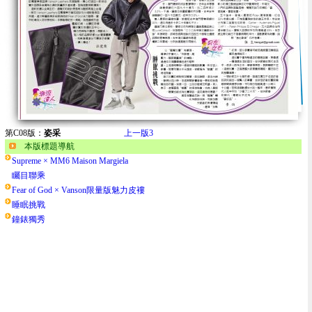
第C08版：
姿采
上一版
3
本版標題導航
Supreme × MM6 Maison Margiela
矚目聯乘
Fear of God × Vanson限量版魅力皮褸
睡眠挑戰
鐘錶獨秀