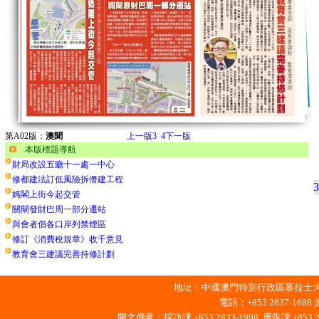
第A02版：
澳聞
上一版
3
4
下一版
本版標題導航
財局改設五廳十一處一中心
修都建法訂低風險拆僭建工程
3
媽閣上街今起交管
關閘發財巴周一部分遷站
與會者倡各口岸列禁煙區
修訂《消費稅規章》收千意見
教育會三建議完善持修計劃