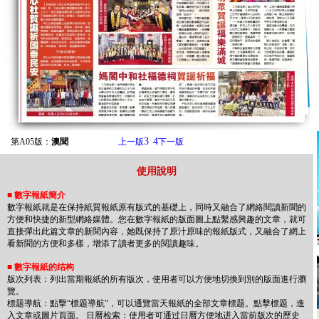
3
4
第A05版：
澳聞
上一版
下一版
使用說明
■
數字報紙簡介
數字報紙就是在保持紙質報紙原有版式的基礎上，同時又融合了網絡閱讀新聞的
方便和快捷的新型網絡媒體。您在數字報紙的版面圖上點繫感興趣的文章，就可
直接彈出此篇文章的新聞內容，她既保持了原汁原味的報紙版式，又融合了網上
看新聞的方便和多樣，增添了讀者更多的閱讀趣味。
■
數字報紙的结构
版次列表：列出當期報紙的所有版次，使用者可以方便地切換到別的版面進行瀏
覽。
標题導航：點擊“標题導航”，可以通覽當天報紙的全部文章標题。點擊標题，進
入文章或圖片頁面。 日曆检索：使用者可通过日曆方便地进入當前版次的歷史