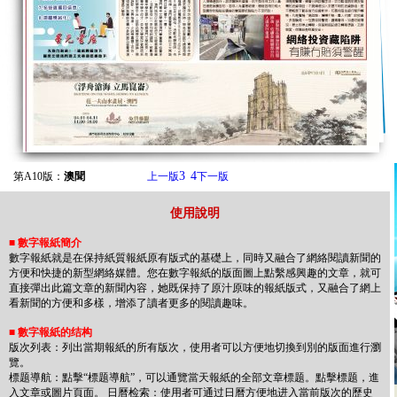
3
4
第A10版：
澳聞
上一版
下一版
使用說明
■
數字報紙簡介
數字報紙就是在保持紙質報紙原有版式的基礎上，同時又融合了網絡閱讀新聞的
方便和快捷的新型網絡媒體。您在數字報紙的版面圖上點繫感興趣的文章，就可
直接彈出此篇文章的新聞內容，她既保持了原汁原味的報紙版式，又融合了網上
看新聞的方便和多樣，增添了讀者更多的閱讀趣味。
■
數字報紙的结构
版次列表：列出當期報紙的所有版次，使用者可以方便地切換到別的版面進行瀏
覽。
標题導航：點擊“標题導航”，可以通覽當天報紙的全部文章標题。點擊標题，進
入文章或圖片頁面。 日曆检索：使用者可通过日曆方便地进入當前版次的歷史