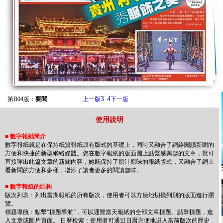
3
4
第B04版：
要聞
上一版
下一版
使用說明
■
數字報紙簡介
數字報紙就是在保持紙質報紙原有版式的基礎上，同時又融合了網絡閱讀新聞的
方便和快捷的新型網絡媒體。您在數字報紙的版面圖上點繫感興趣的文章，就可
直接彈出此篇文章的新聞內容，她既保持了原汁原味的報紙版式，又融合了網上
看新聞的方便和多樣，增添了讀者更多的閱讀趣味。
■
數字報紙的结构
版次列表：列出當期報紙的所有版次，使用者可以方便地切換到別的版面進行瀏
覽。
標题導航：點擊“標题導航”，可以通覽當天報紙的全部文章標题。點擊標题，進
入文章或圖片頁面。 日曆检索：使用者可通过日曆方便地进入當前版次的歷史