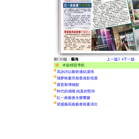
第C03版：
藝海
上一版
3
4
下一版
本版標題導航
高詠詩以藝術連結溫情
飛夢映畫亮相香港影視展
羅普斯博物館
時代的感慨 純真的堅持
紅一曲藝會永樂響鑼
望盛藝苑曲藝會栢蕙演出