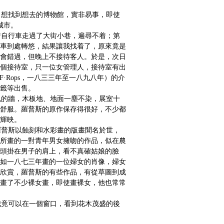
想找到想去的博物館，實非易事，即使
城市。
自行車走過了大街小巷，遍尋不着；第
車到處轉悠，結果讓我找着了，原來竟是
會錯過，但晚上不接待客人。於是，次日
個接待室，只一位女管理人，接待室有出
F·Rops，一八三三年至一八九八年）的介
籤等出售。
的牆，木板地、地面一塵不染，展室十
舒服。羅普斯的原作保存得很好，不少都
輝映。
普斯以蝕刻和水彩畫的版畫聞名於世，
所畫的一對青年男女擁吻的作品，似在農
頭掛在男子的肩上，看不真確姑娘的臉
如一八七三年畫的一位婦女的肖像，婦女
欣賞，羅普斯的有些作品，有從草圖到成
畫了不少裸女畫，即使畫裸女，他也常常
竟可以在一個窗口，看到花木茂盛的後