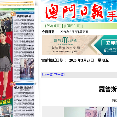
|
[ 設為首頁 ]
|
[ 返回主頁 ]
|
今日日期：
2026年8月7日星期五
當前報紙日期：
2026
年
3月
27日 星期
五
3
上一篇
下一篇
4
羅普斯
費