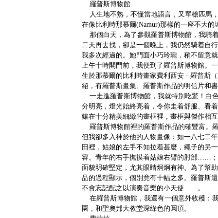
羅普斯博物館
人生地不熟，不懂當地語言，又單槍匹馬，
在像比利時那慕爾(Namur)那樣的一座不大的
那個白天，為了參觀羅普斯博物館，我騎着
二天再去找，卻是一個晚上，我仍然騎着自行
我多次經過的。她門面小巧玲瓏，稍不留意就
上午十時開門前，我便到了羅普斯博物館。一
生於那慕爾的比利時畫家費利西安 · 羅普斯（
紹，有羅普斯畫集、羅普斯作品的明信片和書
一走進羅普斯博物館，我就特別吃驚！白色
分明亮，燈光始終亮着，令你走着舒服、看着
鑲在十分精美細緻的畫框裡，畫框與傑作相互
羅普斯博物館裡的羅普斯作品的確豐富。羅
但我卻多入神於他的人物畫像：如一八七二年
田裡，姑娘的左手不知拉着甚麼，繩子的另一
容。青年的右手撫摸着姑娘右臂的肘部……；
面貌明確堅定，尤其眼睛炯炯有神。為了幫助
品的過程顯示，個別竟有十幅之多。羅普斯還
不會忘記配之以演奏音樂的小天使……。
在羅普斯博物館，我還有一個意外收穫：我
園，和聖奧邦大教堂深綠色的圓頂。