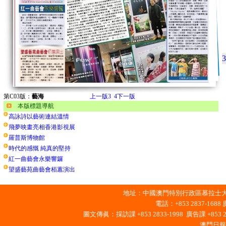
3
第C03版：
藝海
上一版
3
4
下一版
本版標題導航
高詠詩以藝術連結溫情
飛夢映畫亮相香港影視展
羅普斯博物館
時代的感慨 純真的堅持
紅一曲藝會永樂響鑼
望盛藝苑曲藝會栢蕙演出