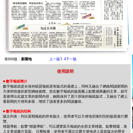
3
4
第B08版：
新園地
上一版
下一版
使用說明
■
數字報紙簡介
數字報紙就是在保持紙質報紙原有版式的基礎上，同時又融合了網絡閱讀新聞的
方便和快捷的新型網絡媒體。您在數字報紙的版面圖上點繫感興趣的文章，就可
直接彈出此篇文章的新聞內容，她既保持了原汁原味的報紙版式，又融合了網上
看新聞的方便和多樣，增添了讀者更多的閱讀趣味。
■
數字報紙的结构
版次列表：列出當期報紙的所有版次，使用者可以方便地切換到別的版面進行瀏
覽。
標题導航：點擊“標题導航”，可以通覽當天報紙的全部文章標题。點擊標题，進
入文章或圖片頁面。 日曆检索：使用者可通过日曆方便地进入當前版次的歷史