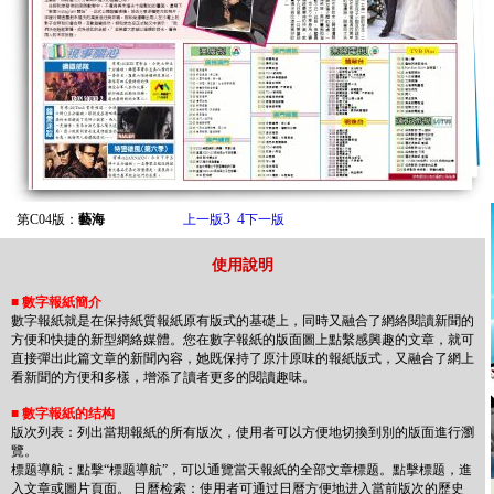
3
4
第C04版：
藝海
上一版
下一版
使用說明
■
數字報紙簡介
數字報紙就是在保持紙質報紙原有版式的基礎上，同時又融合了網絡閱讀新聞的
方便和快捷的新型網絡媒體。您在數字報紙的版面圖上點繫感興趣的文章，就可
直接彈出此篇文章的新聞內容，她既保持了原汁原味的報紙版式，又融合了網上
看新聞的方便和多樣，增添了讀者更多的閱讀趣味。
■
數字報紙的结构
版次列表：列出當期報紙的所有版次，使用者可以方便地切換到別的版面進行瀏
覽。
標题導航：點擊“標题導航”，可以通覽當天報紙的全部文章標题。點擊標题，進
入文章或圖片頁面。 日曆检索：使用者可通过日曆方便地进入當前版次的歷史