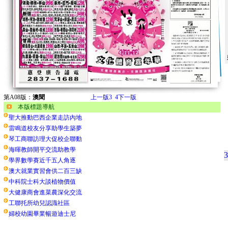
第A08版：
澳聞
上一版
3
4
下一版
本版標題導航
聖大推動巴西企業走訪內地
雷鳴道校友分享助學生築夢
琴工商聯訪理大促校企聯動
海暉教師開平交流助教學
3
學界數學賽近千五人角逐
澳大就業實習會供二百三缺
中科院士科大談植物價值
大健康商會進菜農深化交流
工聯托所幼兒認識社區
婦校幼園畢業暢遊迪士尼