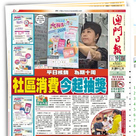
1
2
3
4
5
6
7
8
9