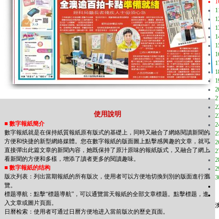
1
1
1
1
1
1
1
1
1
1
2
2
2
使用說明
2
■
數字報紙簡介
2
數字報紙就是在保持紙質報紙原有版式的基礎上，同時又融合了網絡閱讀新聞的
2
方便和快捷的新型網絡媒體。您在數字報紙的版面圖上點擊感興趣的文章，就可
2
直接彈出此篇文章的新聞內容，她既保持了原汁原味的報紙版式，又融合了網上
2
看新聞的方便和多樣，增添了讀者更多的閱讀趣味。
2
■
數字報紙的结构
2
版次列表：列出當期報紙的所有版次，使用者可以方便地切換到別的版面進行瀏
3
覽。
標题導航：點擊“標题導航”，可以通覽當天報紙的全部文章標题。點擊標题，進
入文章或圖片頁面。
日曆检索：使用者可通过日曆方便地进入當前版次的歷史頁面。