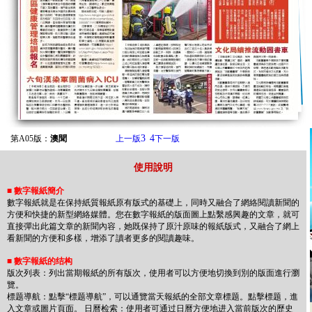
3
4
第A05版：
澳聞
上一版
下一版
使用說明
■
數字報紙簡介
數字報紙就是在保持紙質報紙原有版式的基礎上，同時又融合了網絡閱讀新聞的
方便和快捷的新型網絡媒體。您在數字報紙的版面圖上點繫感興趣的文章，就可
直接彈出此篇文章的新聞內容，她既保持了原汁原味的報紙版式，又融合了網上
看新聞的方便和多樣，增添了讀者更多的閱讀趣味。
■
數字報紙的结构
版次列表：列出當期報紙的所有版次，使用者可以方便地切換到別的版面進行瀏
覽。
標题導航：點擊“標题導航”，可以通覽當天報紙的全部文章標题。點擊標题，進
入文章或圖片頁面。 日曆检索：使用者可通过日曆方便地进入當前版次的歷史