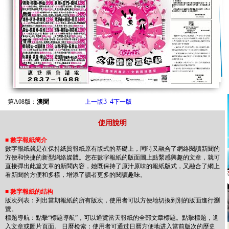
3
4
第A08版：
澳聞
上一版
下一版
使用說明
■
數字報紙簡介
數字報紙就是在保持紙質報紙原有版式的基礎上，同時又融合了網絡閱讀新聞的
方便和快捷的新型網絡媒體。您在數字報紙的版面圖上點繫感興趣的文章，就可
直接彈出此篇文章的新聞內容，她既保持了原汁原味的報紙版式，又融合了網上
看新聞的方便和多樣，增添了讀者更多的閱讀趣味。
■
數字報紙的结构
版次列表：列出當期報紙的所有版次，使用者可以方便地切換到別的版面進行瀏
覽。
標题導航：點擊“標题導航”，可以通覽當天報紙的全部文章標题。點擊標题，進
入文章或圖片頁面。 日曆检索：使用者可通过日曆方便地进入當前版次的歷史