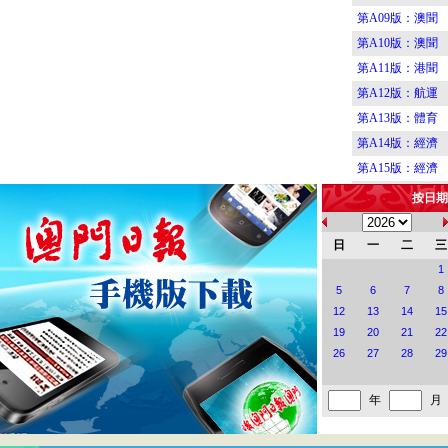
第A09版：澳聞
第A10版：澳聞
第A11版：港聞
第A12版：航運
第A13版：體育
第A14版：經濟
第A15版：經濟
第A16版：體育
按日期
第B01版：要聞
第B02版：要聞
日
一
二
三
第B03版：要聞
1
5
6
7
8
第B04版：要聞
12
13
14
15
第B05版：要聞
19
20
21
22
第B06版：要聞
26
27
28
29
第B07版：要聞
第B08版：新園
年
月
第C01版：藝海
第C02版：藝海