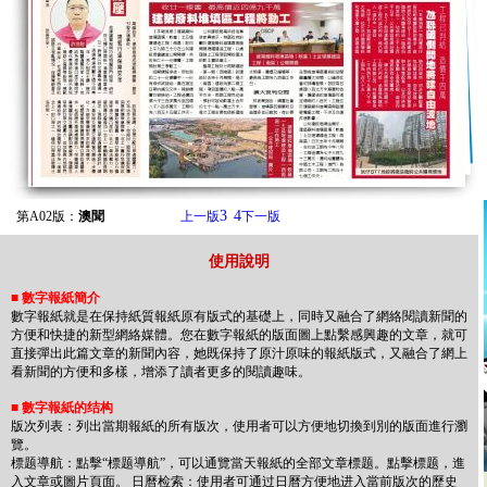
3
4
第A02版：
澳聞
上一版
下一版
使用說明
■
數字報紙簡介
數字報紙就是在保持紙質報紙原有版式的基礎上，同時又融合了網絡閱讀新聞的
方便和快捷的新型網絡媒體。您在數字報紙的版面圖上點繫感興趣的文章，就可
直接彈出此篇文章的新聞內容，她既保持了原汁原味的報紙版式，又融合了網上
看新聞的方便和多樣，增添了讀者更多的閱讀趣味。
■
數字報紙的结构
版次列表：列出當期報紙的所有版次，使用者可以方便地切換到別的版面進行瀏
覽。
標题導航：點擊“標题導航”，可以通覽當天報紙的全部文章標题。點擊標题，進
入文章或圖片頁面。 日曆检索：使用者可通过日曆方便地进入當前版次的歷史