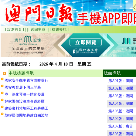
|
[ 設為首頁 ]
|
[ 返回主頁 ]
|
[ 標題導航 ]
當前報紙日期：
2026
年 4 月 10 日 星期
五
本版標題導航
版面導航
國家安全觀主題宣講昨舉行
第A01版：澳聞
國安教育展下周三開幕
第A02版：澳聞
岑：深化琴澳一體化發展
第A03版：澳聞
好家園倡設澳車專道紓壓
第A04版：澳聞
建築廢料堆填區工程將動工
第A05版：澳聞
氹聯國側閒地將建自由波地
第A06版：澳聞
第A07版：廣告
第A08版：澳聞