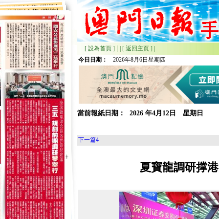
|
[ 設為首頁 ]
|
[ 返回主頁 ]
|
今日日期：
2026年8月6日星期四
當前報紙日期：
2026
年
4月
12日 星期
日
下一篇
4
夏寶龍調研撑港