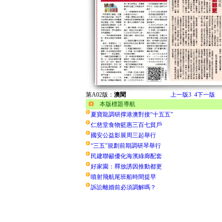
第A02版：
澳聞
上一版
3
4
下一版
本版標題導航
夏寶龍調研撑港澳對接“十五五”
仁慈堂食物籃惠三百七貧戶
國安公益影展周三起舉行
“三五”規劃前期調研琴舉行
民建聯籲優化海濱綠廊配套
好家園：釋放誘因推動都更
噴射飛航尾班船時間提早
訴訟離婚前必須調解嗎？