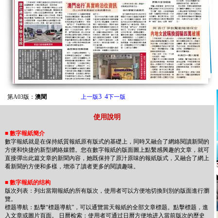
3
4
第A03版：
澳聞
上一版
下一版
使用說明
■
數字報紙簡介
數字報紙就是在保持紙質報紙原有版式的基礎上，同時又融合了網絡閱讀新聞的
方便和快捷的新型網絡媒體。您在數字報紙的版面圖上點繫感興趣的文章，就可
直接彈出此篇文章的新聞內容，她既保持了原汁原味的報紙版式，又融合了網上
看新聞的方便和多樣，增添了讀者更多的閱讀趣味。
■
數字報紙的结构
版次列表：列出當期報紙的所有版次，使用者可以方便地切換到別的版面進行瀏
覽。
標题導航：點擊“標题導航”，可以通覽當天報紙的全部文章標题。點擊標题，進
入文章或圖片頁面。 日曆检索：使用者可通过日曆方便地进入當前版次的歷史