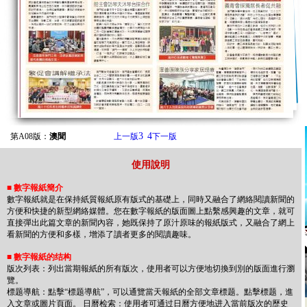
3
4
第A08版：
澳聞
上一版
下一版
使用說明
■
數字報紙簡介
數字報紙就是在保持紙質報紙原有版式的基礎上，同時又融合了網絡閱讀新聞的
方便和快捷的新型網絡媒體。您在數字報紙的版面圖上點繫感興趣的文章，就可
直接彈出此篇文章的新聞內容，她既保持了原汁原味的報紙版式，又融合了網上
看新聞的方便和多樣，增添了讀者更多的閱讀趣味。
■
數字報紙的结构
版次列表：列出當期報紙的所有版次，使用者可以方便地切換到別的版面進行瀏
覽。
標题導航：點擊“標题導航”，可以通覽當天報紙的全部文章標题。點擊標题，進
入文章或圖片頁面。 日曆检索：使用者可通过日曆方便地进入當前版次的歷史