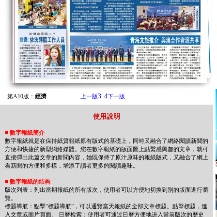
3
4
第A10版：
經濟
上一版
下一版
使用說明
■
數字報紙簡介
數字報紙就是在保持紙質報紙原有版式的基礎上，同時又融合了網絡閱讀新聞的
方便和快捷的新型網絡媒體。您在數字報紙的版面圖上點繫感興趣的文章，就可
直接彈出此篇文章的新聞內容，她既保持了原汁原味的報紙版式，又融合了網上
看新聞的方便和多樣，增添了讀者更多的閱讀趣味。
■
數字報紙的结构
版次列表：列出當期報紙的所有版次，使用者可以方便地切換到別的版面進行瀏
覽。
標题導航：點擊“標题導航”，可以通覽當天報紙的全部文章標题。點擊標题，進
入文章或圖片頁面。 日曆检索：使用者可通过日曆方便地进入當前版次的歷史