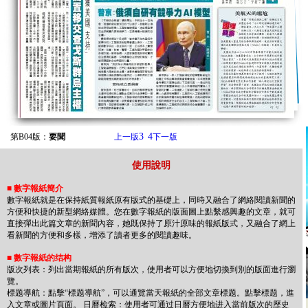
3
4
第B04版：
要聞
上一版
下一版
使用說明
■
數字報紙簡介
數字報紙就是在保持紙質報紙原有版式的基礎上，同時又融合了網絡閱讀新聞的
方便和快捷的新型網絡媒體。您在數字報紙的版面圖上點繫感興趣的文章，就可
直接彈出此篇文章的新聞內容，她既保持了原汁原味的報紙版式，又融合了網上
看新聞的方便和多樣，增添了讀者更多的閱讀趣味。
■
數字報紙的结构
版次列表：列出當期報紙的所有版次，使用者可以方便地切換到別的版面進行瀏
覽。
標题導航：點擊“標题導航”，可以通覽當天報紙的全部文章標题。點擊標题，進
入文章或圖片頁面。 日曆检索：使用者可通过日曆方便地进入當前版次的歷史