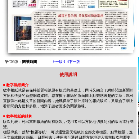
3
4
第C06版：
閱讀時間
上一版
下一版
使用說明
■
數字報紙簡介
數字報紙就是在保持紙質報紙原有版式的基礎上，同時又融合了網絡閱讀新聞的
方便和快捷的新型網絡媒體。您在數字報紙的版面圖上點繫感興趣的文章，就可
直接彈出此篇文章的新聞內容，她既保持了原汁原味的報紙版式，又融合了網上
看新聞的方便和多樣，增添了讀者更多的閱讀趣味。
■
數字報紙的结构
版次列表：列出當期報紙的所有版次，使用者可以方便地切換到別的版面進行瀏
覽。
標题導航：點擊“標题導航”，可以通覽當天報紙的全部文章標题。點擊標题，進
入文章或圖片頁面。 日曆检索：使用者可通过日曆方便地进入當前版次的歷史