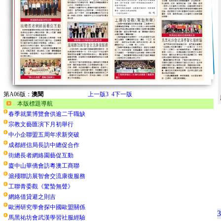
第A06版：
澳聞
上一版
3
4
下一版
本版標題導航
春季就業博覽會供逾二千職缺
宗教文藝匯演下月初舉行
中小企聯盟五周年求新突破
成都經信局長訪中總促合作
街總長者網絡園藝促互動
廈中山華僑會訪粵澳工商聯
滬殘聯訪展智會交流康復服務
工聯青委觀《驚蟄無聲》
網絡借貸避之則吉
歐洲研究學會探中國歐盟關係
3
馬黑祐坊會武漢學習社服經驗