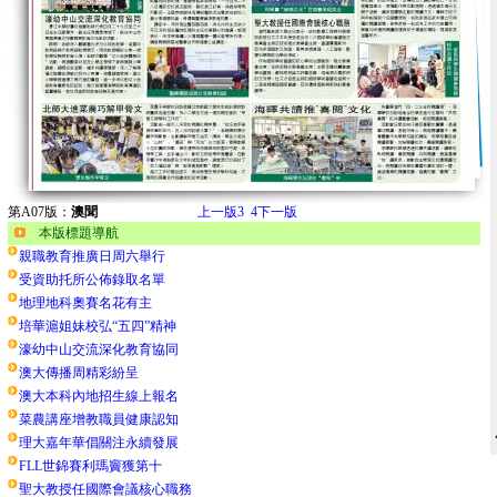
第A07版：
澳聞
上一版
3
4
下一版
本版標題導航
親職教育推廣日周六舉行
受資助托所公佈錄取名單
地理地科奧賽名花有主
培華滬姐妹校弘“五四”精神
濠幼中山交流深化教育協同
澳大傳播周精彩紛呈
澳大本科內地招生線上報名
菜農講座增教職員健康認知
理大嘉年華倡關注永續發展
FLL世錦賽利瑪竇獲第十
聖大教授任國際會議核心職務