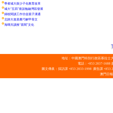
學者城大探少子化教育改革
城大“五四”座談勉融灣區發展
婦校閱讀工作坊促親子溝通
北師大進菜農巧解甲骨文
海暉共讀推“喜閱”文化