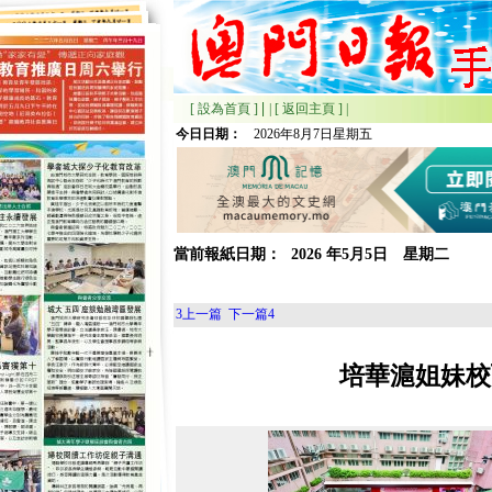
|
[ 設為首頁 ]
|
[ 返回主頁 ]
|
今日日期：
2026年8月7日星期五
當前報紙日期：
2026
年
5月
5日 星期
二
3
上一篇
下一篇
4
培華滬姐妹校