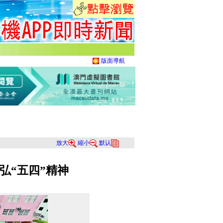
版面導航
放大
縮小
默认
弘“五四”精神