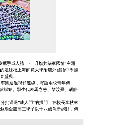
攜手成人禮 · 升旗共築家國情”主題
的姐妹校上海師範大學附屬外國語中學攜
春盛典。
李凱透過視頻連線，寄語兩校青年傳
情誼聯結。學生代表馬念慈、黎汶熹、胡皓
批邁過“成人門”的拱門，在校長李秋林
勉勵全體高三學子以十八歲為新起點，傳