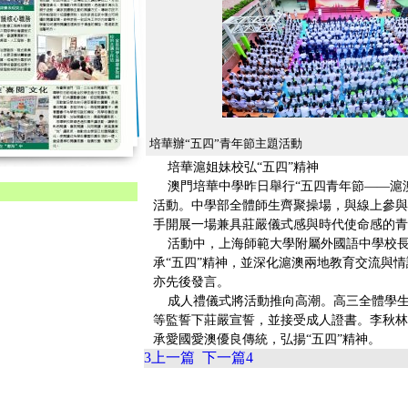
培華辦“五四”青年節主題活動
培華滬姐妹校弘“五四”精神
澳門培華中學昨日舉行“五四青年節——滬澳
活動。中學部全體師生齊聚操場，與線上參與
手開展一場兼具莊嚴儀式感與時代使命感的青
活動中，上海師範大學附屬外國語中學校長
承“五四”精神，並深化滬澳兩地教育交流與
亦先後發言。
成人禮儀式將活動推向高潮。高三全體學生分
等監誓下莊嚴宣誓，並接受成人證書。李秋林
承愛國愛澳優良傳統，弘揚“五四”精神。
3
上一篇
下一篇
4