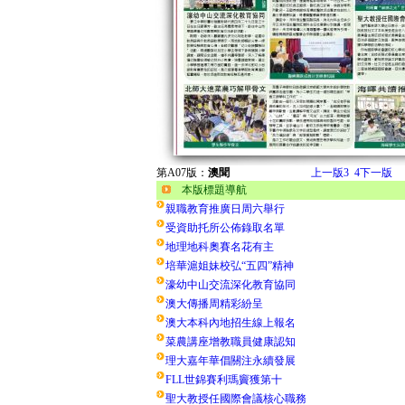
第A07版：
澳聞
上一版
3
4
下一版
本版標題導航
親職教育推廣日周六舉行
受資助托所公佈錄取名單
地理地科奧賽名花有主
培華滬姐妹校弘“五四”精神
濠幼中山交流深化教育協同
澳大傳播周精彩紛呈
澳大本科內地招生線上報名
菜農講座增教職員健康認知
理大嘉年華倡關注永續發展
FLL世錦賽利瑪竇獲第十
聖大教授任國際會議核心職務