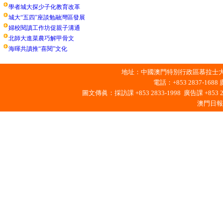
學者城大探少子化教育改革
城大“五四”座談勉融灣區發展
婦校閱讀工作坊促親子溝通
北師大進菜農巧解甲骨文
海暉共讀推“喜閱”文化