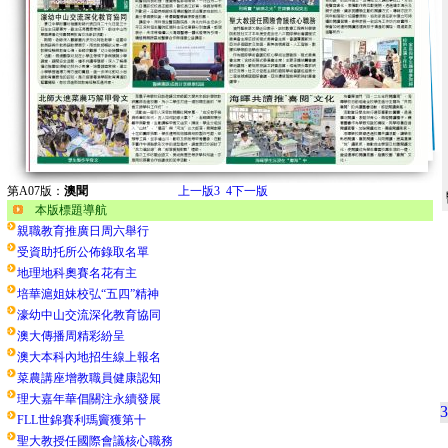
第A07版：
澳聞
上一版
3
4
下一版
本版標題導航
親職教育推廣日周六舉行
受資助托所公佈錄取名單
地理地科奧賽名花有主
培華滬姐妹校弘“五四”精神
濠幼中山交流深化教育協同
澳大傳播周精彩紛呈
澳大本科內地招生線上報名
菜農講座增教職員健康認知
理大嘉年華倡關注永續發展
3
FLL世錦賽利瑪竇獲第十
聖大教授任國際會議核心職務