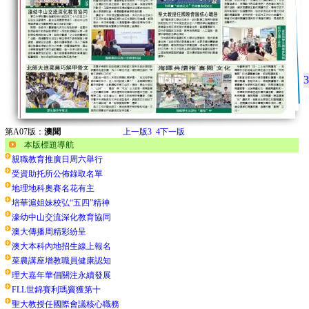
3
第A07版：
澳聞
上一版
3
4
下一版
本版標題導航
親職教育推廣日周六舉行
受資助托所公佈錄取名單
地理地科奧賽名花有主
培華滬姐妹校弘“五四”精神
濠幼中山交流深化教育協同
澳大傳播周精彩紛呈
澳大本科內地招生線上報名
菜農講座增教職員健康認知
理大嘉年華倡關注永續發展
FLL世錦賽利瑪竇獲第十
聖大教授任國際會議核心職務