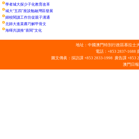
學者城大探少子化教育改革
城大“五四”座談勉融灣區發展
婦校閱讀工作坊促親子溝通
北師大進菜農巧解甲骨文
海暉共讀推“喜閱”文化