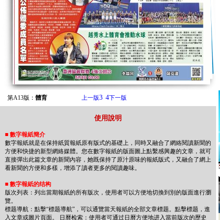
3
4
第A13版：
體育
上一版
下一版
使用說明
■
數字報紙簡介
數字報紙就是在保持紙質報紙原有版式的基礎上，同時又融合了網絡閱讀新聞的
方便和快捷的新型網絡媒體。您在數字報紙的版面圖上點繫感興趣的文章，就可
直接彈出此篇文章的新聞內容，她既保持了原汁原味的報紙版式，又融合了網上
看新聞的方便和多樣，增添了讀者更多的閱讀趣味。
■
數字報紙的结构
版次列表：列出當期報紙的所有版次，使用者可以方便地切換到別的版面進行瀏
覽。
標题導航：點擊“標题導航”，可以通覽當天報紙的全部文章標题。點擊標题，進
入文章或圖片頁面。 日曆检索：使用者可通过日曆方便地进入當前版次的歷史