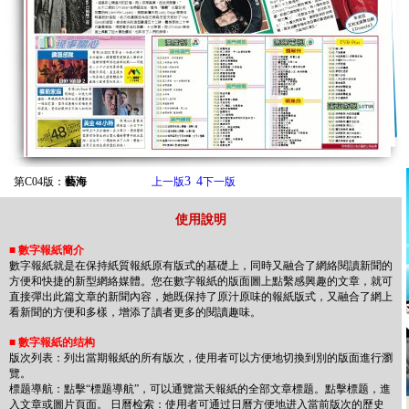
3
4
第C04版：
藝海
上一版
下一版
使用說明
■
數字報紙簡介
數字報紙就是在保持紙質報紙原有版式的基礎上，同時又融合了網絡閱讀新聞的
方便和快捷的新型網絡媒體。您在數字報紙的版面圖上點繫感興趣的文章，就可
直接彈出此篇文章的新聞內容，她既保持了原汁原味的報紙版式，又融合了網上
看新聞的方便和多樣，增添了讀者更多的閱讀趣味。
■
數字報紙的结构
版次列表：列出當期報紙的所有版次，使用者可以方便地切換到別的版面進行瀏
覽。
標题導航：點擊“標题導航”，可以通覽當天報紙的全部文章標题。點擊標题，進
入文章或圖片頁面。 日曆检索：使用者可通过日曆方便地进入當前版次的歷史