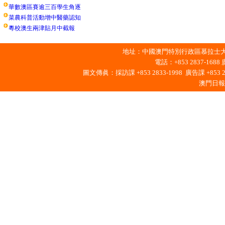
華數澳區賽逾三百學生角逐
菜農科普活動增中醫藥認知
粵校澳生兩津貼月中截報