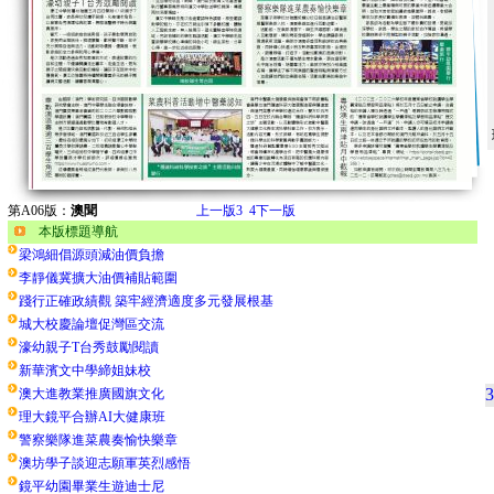
第A06版：
澳聞
上一版
3
4
下一版
本版標題導航
梁鴻細倡源頭減油價負擔
李靜儀冀擴大油價補貼範圍
踐行正確政績觀 築牢經濟適度多元發展根基
城大校慶論壇促灣區交流
濠幼親子T台秀鼓勵閱讀
新華濱文中學締姐妹校
3
澳大進教業推廣國旗文化
理大鏡平合辦AI大健康班
警察樂隊進菜農奏愉快樂章
澳坊學子談迎志願軍英烈感悟
鏡平幼園畢業生遊迪士尼