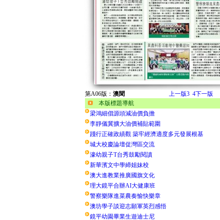
第A06版：
澳聞
上一版
3
4
下一版
本版標題導航
梁鴻細倡源頭減油價負擔
李靜儀冀擴大油價補貼範圍
踐行正確政績觀 築牢經濟適度多元發展根基
城大校慶論壇促灣區交流
濠幼親子T台秀鼓勵閱讀
新華濱文中學締姐妹校
澳大進教業推廣國旗文化
理大鏡平合辦AI大健康班
警察樂隊進菜農奏愉快樂章
澳坊學子談迎志願軍英烈感悟
鏡平幼園畢業生遊迪士尼