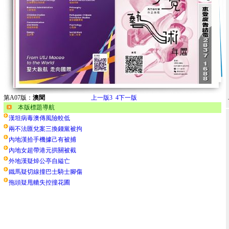
第A07版：
澳聞
上一版
3
4
下一版
本版標題導航
漢坦病毒澳傳風險較低
兩不法匯兌案三換錢黨被拘
內地漢拾手機據己有被捕
內地女超帶港元拱關被截
外地漢疑焯公亭自縊亡
鐵馬疑切線撞巴士騎士腳傷
拖頭疑甩轆失控撞花圃