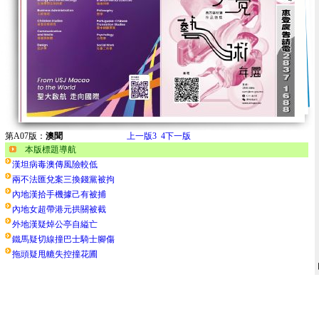
第A07版：
澳聞
上一版
3
4
下一版
本版標題導航
漢坦病毒澳傳風險較低
兩不法匯兌案三換錢黨被拘
內地漢拾手機據己有被捕
內地女超帶港元拱關被截
外地漢疑焯公亭自縊亡
鐵馬疑切線撞巴士騎士腳傷
拖頭疑甩轆失控撞花圃