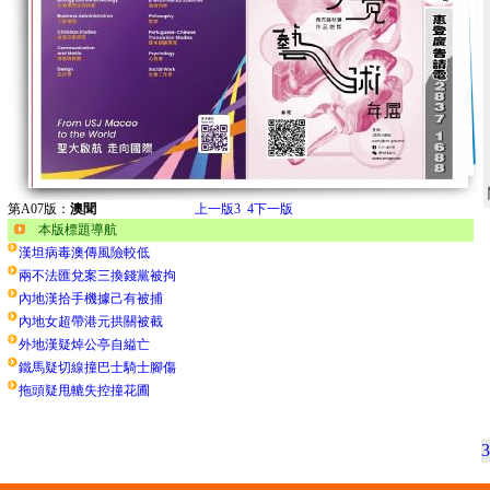
第A07版：
澳聞
上一版
3
4
下一版
本版標題導航
漢坦病毒澳傳風險較低
兩不法匯兌案三換錢黨被拘
內地漢拾手機據己有被捕
內地女超帶港元拱關被截
外地漢疑焯公亭自縊亡
鐵馬疑切線撞巴士騎士腳傷
拖頭疑甩轆失控撞花圃
3