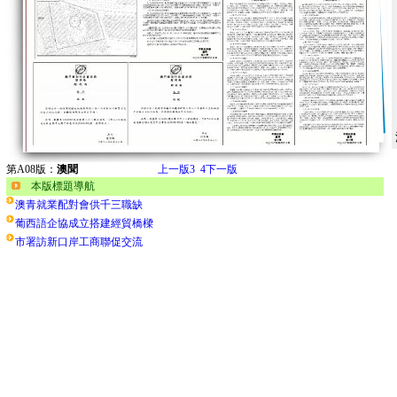
第A08版：
澳聞
上一版
3
4
下一版
本版標題導航
澳青就業配對會供千三職缺
葡西語企協成立搭建經貿橋樑
市署訪新口岸工商聯促交流