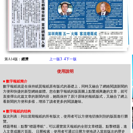
3
4
第A14版：
經濟
上一版
下一版
使用說明
■
數字報紙簡介
數字報紙就是在保持紙質報紙原有版式的基礎上，同時又融合了網絡閱讀新聞的
方便和快捷的新型網絡媒體。您在數字報紙的版面圖上點繫感興趣的文章，就可
直接彈出此篇文章的新聞內容，她既保持了原汁原味的報紙版式，又融合了網上
看新聞的方便和多樣，增添了讀者更多的閱讀趣味。
■
數字報紙的结构
版次列表：列出當期報紙的所有版次，使用者可以方便地切換到別的版面進行瀏
覽。
標题導航：點擊“標题導航”，可以通覽當天報紙的全部文章標题。點擊標题，進
入文章或圖片頁面。 日曆检索：使用者可通过日曆方便地进入當前版次的歷史